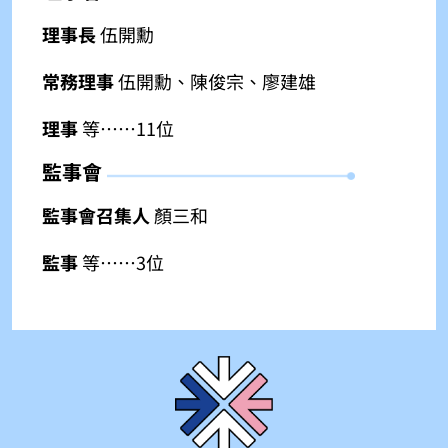
理事長
伍開勳
常務理事
伍開勳、陳俊宗、廖建雄
理事
等⋯⋯11位
監事會
監事會召集人
顏三和
監事
等⋯⋯3位