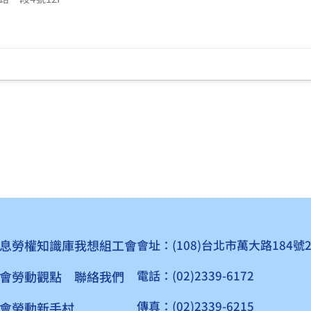
息
勞權知識庫
我想組工會
會址：(108)台北市萬大路184號
電話：(02)2339-6172
會
勞動觀點
聯絡我們
傳真：(02)2339-6215
會
勞動新手村