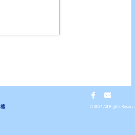
2樓
© 2024 All Rights R