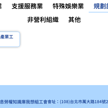
業
支援服務業
特殊娛樂業
規劃
非營利組織
其他
計產業工
息
勞權知識庫
我想組工會
會址：(108)台北市萬大路184號