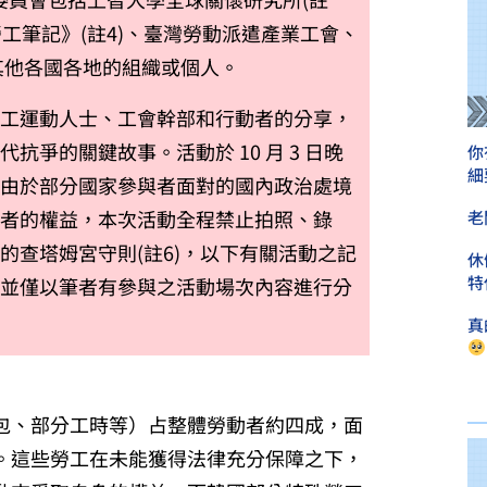
工筆記》(註4)
、臺灣勞動派遣產業工會、
其他各國各地的組織或個人。
勞工運動人士、工會幹部和行動者的分享，
爭的關鍵故事。活動於 10 月 3 日晚
你
細
。由於部分國家參與者面對的國內政治處境
會者的權益，本次活動全程禁止拍照、錄
老
查塔姆宮守則(註6)
，以下有關活動之記
休
特
，並僅以筆者有參與之活動場次內容進行分
真
包、部分工時等）占整體勞動者約四成，面
。這些勞工在未能獲得法律充分保障之下，