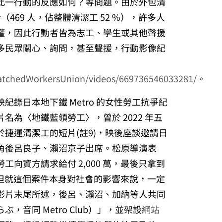
此一行動的反應如何？等問題。由於外包清
（469 人，佔整體清潔工 52 %），許多人
權，因此行動者皆為志工、學生或其他聲援
多民眾關心、詢問，甚至聲援，行動影像紀
atchedWorkersUnion/videos/669736546033281/
。
錄日本地下鐵 Metro 的女性勞工抗爭紀
名為〈地鐵藍領勞工〉，曾於 2022 年五
捷運清潔工的短片(註9)，
映後座談邀請日
角後呂良子、瀨沼京子出席。松原導演表
向資方請求給付 2,000 萬，最後只拿到
。但就這個案件本身對社會的影響來說，一定
影片末尾所述，後呂、瀨沼、加納等人共同
音同 Metro Club）」，並架設
網站