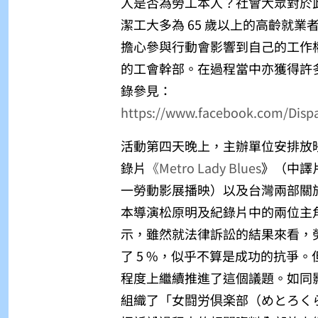
人是否為勞工本人？社會大眾對於
潔工大多為 65 歲以上的高齡就業者
擔心參與行動會影響到自己的工作
的工會幹部。在過程當中亦獲得許
錄參見：
https://www.facebook.com/Disp
活動第四天晚上，主辦單位安排放映紀
錄片
《Metro Lady Blues
》（中譯片
一勞動影展播映）以及台灣兩部關於
本導演松原明及紀錄片中的兩位主
示，雖然就法律訴訟的結果來看，勞工
了 5 %，似乎不算是成功的抗爭
程度上繼續推進了這個議題。如同
組織了「女闘労倶楽部（めとろくらぶ，