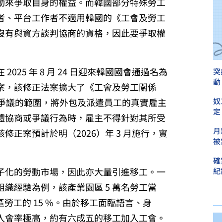
動來爭取自身的權益。而韓國部分特殊勞工
者、平台工作者不適用韓國的《工會及勞工
沒有與資方談判協商的資格，因此要爭取權
025 年 8 月 24 日迎來韓國國會通過名為
突
動
案，該修正法案擴大了《工會及勞工關係
資爭議的範圍，將外包及派遣員工的真實雇主
奴
定
體協商或爭議行為時，雇主不得針對其所受
月
正案預計於明（2026）年 3 月施行，實
被
確
子化的勞動市場，因此亦大量引進移工。一
紀
織經驗為例，該產業園區 5 萬名勞工當
園區勞工的 15 %。由於移工面臨語言、身
入會率極高，約有六成五的移工加入工會。