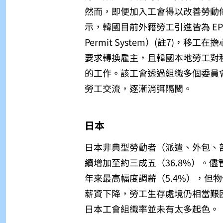
然而，即便加入工會得以改善勞動
示，韓國目前外籍勞工引進皆為 EPS
Permit System）(註7)
，移工在擔
要求轉換雇主，且韓國本地勞工對
的工作。該工會透過組織多個委員
勞工交流，逐漸消弭隔閡。
日本
日本非典型勞動者（派遣、外包、部分工
續增加至約三成五（36.8%）。儘管
年來最高幅度調薪（5.4%），但
薪資下降，勞工生存處境仍相當艱
日本工會組織率並未有太多起色。