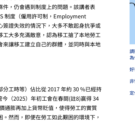
條件，仍會遇到制度上的問題。該講者表
 制度（僱用許可制，Employment
心簽證失效的情況下，大多不敢起身抗爭或
移工大多充滿敵意，認為移工搶了本地勞工
會來讓移工建立自己的群體，並同時與本地
調
為
好
非
時等）佔比從 2017 年約 30 %已經持
定
今（2025）年初工會在春鬪(註8)
贏得 34
物價通膨再加上貨幣貶值，使得勞工的實質
困。然而，即便在勞工如此艱困的環境下，