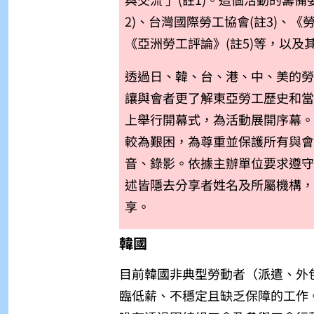
2)
、台灣國際勞工協會(註3)
、《勞
《亞洲勞工評論》(註5)
等，以及
透過日、韓、台、港、中、美的
讓與會者更了解東亞勞工歷史和當代抗
上舉行開幕式，為活動展開序幕
較為艱困，為尊重並保護所有與
音、錄影。依據主辦單位要求遵守的
述皆隱去分享者姓名及所屬機構
享。
韓國
目前韓國非典型勞動者（派遣、外
臨低薪、不穩定且缺乏保障的工作