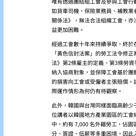
唯有透過團結組工會及參與工會行
如貨車司機、保險業務員、補教業
關係法》，無法合法組織工會，亦
益更加困難。
經過工會數十年來持續爭取，終於在 2
「黃色信封法案」的勞工法令修正
法》第2條雇主的定義、第3條勞
納入協商對象，並保障工會基於團
的損害向工會或受僱者主張賠償。該修
際運作情形為何仍有待觀察。
此外，韓國與台灣同樣面臨高齡少
位講者以韓國地方產業園區的工會組
中，約有 7,000 名外籍勞工，佔
分、簽證、低薪等多重困境，因此