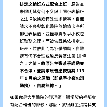
排定之輪班方式配合上班
，原告並
未證明其有何不參與上開班表輪班
之法律依據或特殊需求情事，自無
請求不參與彰化醫院依輪值次序所
排班表輪值，並僅專責系爭小夜包
班勤務之理。而被告既係依排定之
班表，並依此而為系爭調動，自難
謂有何不合理或違反勞基法第 10 條
之 1 之情。
故原告主張系爭調動並
不合法，並請求原告應恢復其 113
年 9 月前之原職（即系爭小夜包班
勤務），自屬無據。
」
如果你是大型醫院的護理師，通常契約裡都會
有配合輪班的條款，那麼，就很難主張跨科支