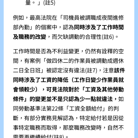
量。
」(註5)
例如，最高法院在「司機員被調職成夜間進修
部內勤」的個案中，認為
同時涉及了工作時間
及職務的改變
，而欠缺調動的合理性(註6)
。
工作時間是否為不利益變更，仍然有詮釋的空
間，有案例「做四休二的作業員被調動成週休
二日全日班」被認定沒有違法(註7)
，注意
該件
同時涉及了工資的降低（工作日變少作業員就
會領較少），可見法院對於「工資及其他勞動
條件」的變更並不是只認為少一點就違法，
如
同勞動基準法第22條「工資全額給付」的判
斷，有部分實務見解認為，特定給付若是因從
事特定職務而取得，那麼職務改變時，自然不
需要再繼續給付(註8)
。