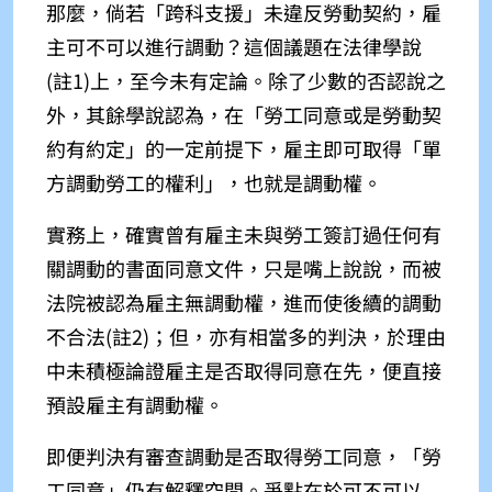
那麼，倘若「跨科支援」未違反勞動契約，雇
主可不可以進行調動？
這個議題在法律學說
(註1)上，
至今未有定論。除了少數的否認說之
外，其餘學說認為，在「勞工同意或是勞動契
約有約定」的一定前提下，雇主即可取得「單
方調動勞工的權利」，也就是調動權。
實務上，確實曾有雇主未與勞工簽訂過任何有
關調動的書面同意文件，只是嘴上說說，而被
法院被認為雇主無調動權，進而使後續的調動
不合法(註2)；
但，亦有相當多的判決，於理由
中未積極論證雇主是否取得同意在先，便直接
預設雇主有調動權。
即便判決有審查調動是否取得勞工同意，「勞
工同意」仍有解釋空間。爭點在於可不可以