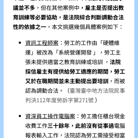
議並不多
，但在其他案例中
，雇主是否提出教
育訓練等必要協助，是法院綜合判斷調動合法
性的依據之一
，本文挑選幾個具體案例如下：
資訊工程師案
：勞工的工作由「硬體維
運」被改為「系統營運開發 」，勞工主
張未提供適當之教育訓練或培訓 ，
法院
採信雇主有提供給勞工適應的期間，勞工
又於在職期間並未主動提出要培訓
，而被
認為調動合法。（
臺灣臺中地方法院民事
判決112年度勞訴字第271號
）
資深員工操作電腦案
：勞工擔任櫃台現金
收費工作
三十餘年，此前沒有從事過
電腦
報表輸入工作，法院認為勞工需接受相當