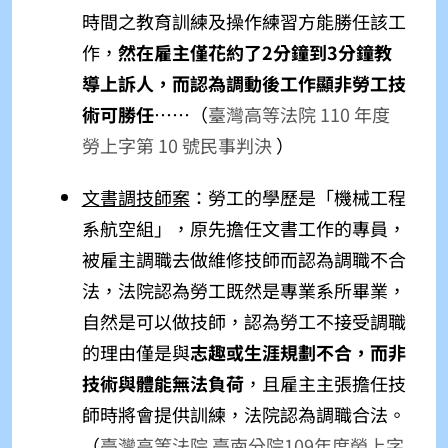
時間之教育訓練及操作練習方能勝任該工
作，
然在雇主僅花約了2分鐘到3分鐘教
導上訴人，而認為調動後工作顯非勞工技
術可勝任
⋯⋯
（
臺灣高等法院 110 年度
勞上字第 10 號民事判決
）
文書調技師案
：勞工的學歷是「機械工程
系航空組」，原先擔任文書工作的專員，
被雇主調職去做維修技師而認為調職不合
法，法院認為勞工既然是專業系所畢業，
自然是可以做技師，認為勞工不接受調職
的理由僅是與
志趣或生涯規劃不合，而非
技術與體能無法負荷
，且雇主主張擔任技
師時將會提供訓練，法院認為調職合法。
（
臺灣高等法院 臺南分院109年度勞上字