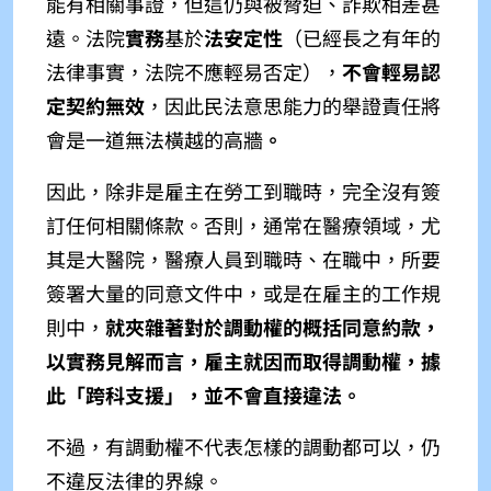
能有相關事證，但這仍與被脅迫、詐欺相差甚
遠。法院
實務
基於
法安定性
（已經長之有年的
法律事實，法院不應輕易否定），
不會輕易認
定契約無效
，
因此民法意思能力的舉證責任將
會是一道無法橫越的高牆
。
因此，除非是雇主在勞工到職時，完全沒有簽
訂任何相關條款。否則，通常在醫療領域，尤
其是大醫院，醫療人員到職時、在職中，所要
簽署大量的同意文件中，或是在雇主的工作規
則中，
就夾雜著對於調動權的概括同意約款，
以實務見解而言，雇主就因而取得調動權，據
此「跨科支援」，並不會直接違法。
不過，有調動權不代表怎樣的調動都可以，仍
不違反法律的界線。