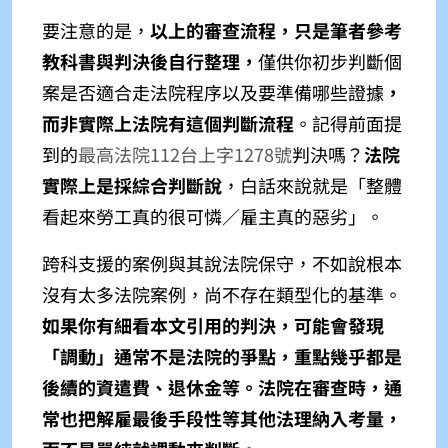
要注意的是，
以上的審查流程，只是筆者參考
教科書與判決後自行整理，
僅供你初步判斷個
案是否適合走法院程序以及要準備哪些證據
，
而非實際上法院有這個判斷流程
。記得前面提
到的
最高法院112台上字1278號
判決嗎？
法院
實際上是採綜合判斷說
，白話來說就是「整體
看起來勞工真的很可憐／雇主真的惡劣」。
跨科支援的案例與其說法院保守，不如說根本
沒有太多法院案例，尚不存在類型化的基準。
如果你有細看本文引用的判決，可能會發現
「調動」通常不是法院的爭點，重點幾乎都是
後續的資遣費、退休金等。法院在審查時，通
常也把解雇最後手段性等其他法理納入考量，