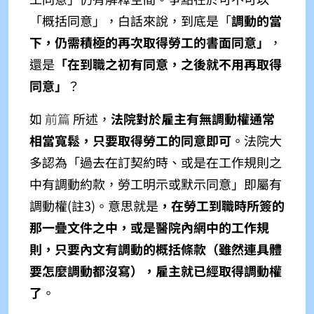
「概括同意」，白話來說，到底是「
調動的當
下，仍需積極的再次取得勞工的書面同意」
，
還是
「在到職之初有同意，之後就不用再取得
同意」
？
如
前篇
所述，
法院對於雇主有無調動權通常
相當寬鬆，只要取得勞工的同意即可
。法院大
多認為「過去在訂契約時、或是在工作規則之
中有調動約款，勞工明示或默示同意」即屬有
調動權(註3)
。意思就是
，在勞工到職時所簽的
那一疊文件之中，或是醫院內網中的工作規
則，只要內文有調動的概括條款（雖然連具體
要怎麼調動都沒寫），雇主就已經取得調動權
了
。