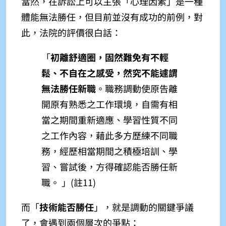
當然，在訴訟上可以主張「心理因素」是一種
體能無法勝任，但目前並沒有成功的前例，對
此，法院的評價很白話：
「
初離舒適圈，固然難免有不輕
鬆、不自在之感受，然究不能遽謂
無法勝任新職
。職務調動使原告離
開原有熟悉之工作環境，自需有相
當之期間重新適應、學習性質不同
之工作內容，藉此多方歷練不同職
務，經歷相當期間之積極培訓、學
習、嘗試後，方得確認能否勝任新
職。
」(註11)
而「
技術能否勝任
」
，就是調動的關鍵爭議
了，會遇到兩個層次的爭點：