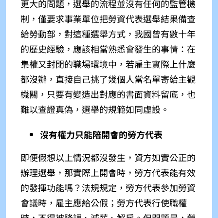
更大的問題，選舉的流程並沒有任何的監管機
制，僅要求事業單位把勞資代表選舉結果備查
給勞動部，對這種選舉方式，我國曾有數十年
的歷史經驗，應該相當熟悉會發生的事情：在
集權又封閉的職場環境中，若雇主實際上什麼
都沒辦，直接自己挑了幾個人當名單寄給主觀
機關，只要有變造出對應的書面資料留底，也
難以查證真偽，選舉的規範如同虛設。
沒有權力只能陪開會的勞方代表
即便假想以上情況都沒發生，資方如實公正的
辦理選舉，那實際上開會時，勞方代表能有效
的發揮功能嗎？法規規定，勞方代表參加勞資
會議時，雇主應給公假；勞方代表行使職權
時，不得被降調、減薪、解雇。但問題是，勞