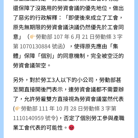
還保障了沒路用的勞資會議的優先地位。做出
了惡劣的行政解釋：「即便後來成立了工會，
原先無期限的勞資會議決議仍然優先於工會同
意」
（
勞動部 107 年 6 月 21 日勞動條 3 字
第 1070130884 號函
），使得原先應由「集
體」保障「個別」的同意機制，完全被空泛的
勞資會議架空。
另外，對於勞工3人以下的小公司，勞動部甚
至開直接開後門表示，連勞資會議都不需要辦
了，允許勞雇雙方直接視為勞資會議當然代表
(
勞動部 111 年 10 月 28 日勞動條 3 字第
1110140959 號令
)
，否定了個別勞工參與產職
業工會代表的可能性。