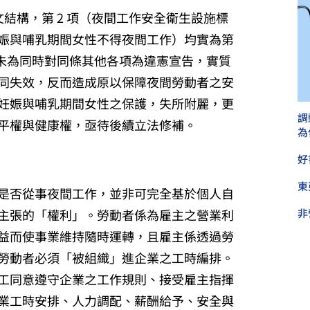
文結構，第 2 項（夜間工作安全衛生設施標
妊娠與哺乳期間女性不得夜間工作）均實為第
雖未為同時對同條其他各項為違憲宣告，實質
 項併同失效，反而造成原以保障夜間勞動者之安
妊娠與哺乳期間女性之保護，失所附麗，更
調
平權與健康權，亟待後續立法修補。
為
好
東
是否從事夜間工作，並非可完全基於個人自
主張的「權利」。勞動者係為雇主之營業利
非
益而使事業維持隨時運轉，且雇主係透過勞
勞動者必須「被組織」進企業之工時編排。
工同意遵守企業之工作規則、接受雇主指揮
業工時安排、人力調配、薪酬給予、安全與