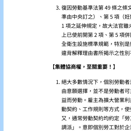
復因勞動基準法第 49 條之條
準由中央訂之）、第 5 項（
1 項之延伸規定，故大法官
上已使前開第 2 項、第 5
全衛生設施標準規範，特別是
違背解釋理由書所揭示之性別
【集體協商權，至關重要！】
絕大多數情況下，個別勞動者
由意願選擇，並不是勞動者可
益而勞動。雇主為擴大營業利
動契約、工作規則等方式，使
又，通常勞動契約均約定「勞
調派」。意即個別勞工對於企