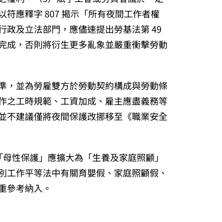
符應釋字 807 揭示「所有夜間工作者權
行政及立法部門，應儘速提出勞基法第 49
完成，否則將衍生更多亂象並嚴重衝擊勞動
準，並為勞雇雙方於勞動契約構成與勞動條
作之工時規範、工資加成、雇主應盡義務等
並不建議僅將夜間保護改挪移至《職業安全
之「母性保護」應擴大為「生養及家庭照顧」
別工作平等法中有關育嬰假、家庭照顧假、
重參考納入。