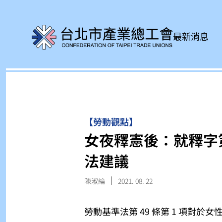
最新消息
【勞動觀點】
女夜釋憲後：就釋字
法建議
陳淑綸
2021. 08. 22
勞動基準法第 49 條第 1 項對