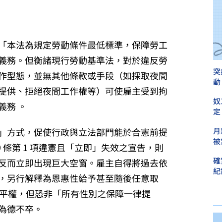
，「本法為規定勞動條件最低標準，保障勞工
義務。但衡諸現行勞動基準法，對於違反勞
突
作型態，並無其他條款或手段（如採取夜間
動
提供、拒絕夜間工作權等）可使雇主受到拘
奴
義務 。
定
」方式，促使行政與立法部門能於合憲前提
月
被
 條第 1 項違憲且「立即」失效之宣告，則
確
反而立即出現巨大空窗。雇主自得將過去依
紀
，另行解釋為恩惠性給予甚至隨後任意取
性別平權，但恐非「所有性別之保障一律提
為德不卒。