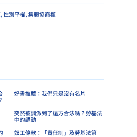
權
,
性別平權
,
集體協商權
合
好書推薦：我們只是沒有名片
？
t）
突然被調派到了遠方合法嗎？勞基法
中的調動
的
奴工條款：「責任制」及勞基法第