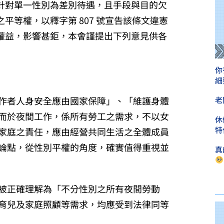
針對單一性別為差別待遇，且手段與目的欠
之平等權，以釋字第 807 號宣告該條文違憲
權益，影響甚鉅，本會謹提出下列意見供各
你
細
作者人身安全應由國家保障」、「維護身體
老
而於夜間工作，係所有勞工之需求，不以女
休
特
家庭之責任，應由經營共同生活之全體成員
論點，從性別平權的角度，確實值得重視並
真
被正確理解為「不分性別之所有夜間勞動
育兒及家庭照顧等需求，均應受到法律同等